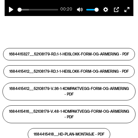
00:20
Play
Mute
Settings
PIP
Ente
fulls
1684415327__52108179-RD.1-1-HEISLOKK-FORM-OG-ARMERING -
PDF
1684415412__52108179-RD.1-1-HEISLOKK-FORM-OG-ARMERING -
PDF
1684415412__52108179-V.36-1-KOMPAKTVEGG-FORM-OG-ARMERING
-
PDF
1684415416__52108179-V.48-1-KOMPAKTVEGG-FORM-OG-ARMERING
-
PDF
1684415418__HD-PLAN-MONTASJE -
PDF