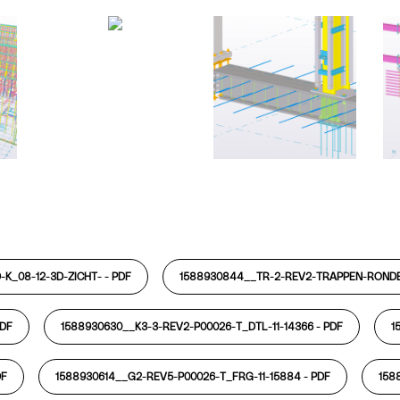
-K_08-12-3D-ZICHT- -
PDF
1588930844__TR-2-REV2-TRAPPEN-RONDE-
DF
1588930630__K3-3-REV2-P00026-T_DTL-11-14366 -
PDF
1
DF
1588930614__G2-REV5-P00026-T_FRG-11-15884 -
PDF
158