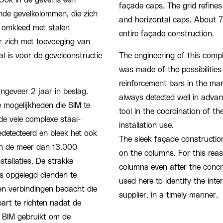
façade caps. The grid refine
ende gevelkolommen, die zich
and horizontal caps. About 7
en omkleed met stalen
entire façade construction.
er zich met toevoeging van
l is voor de gevelconstructie
The engineering of this compl
was made of the possibilities
reinforcement bars in the ma
ngeveer 2 jaar in beslag.
always detected well in advan
e mogelijkheden die BIM te
tool in the coordination of 
de vele complexe staal-
installation use.
detecteerd en bleek het ook
The sleek façade construction
an de meer dan 13.000
on the columns. For this rea
stallaties. De strakke
columns even after the concr
ies opgelegd dienden te
used here to identify the inte
n verbindingen bedacht die
supplier, in a timely manner.
rt te richten nadat de
d BIM gebruikt om de