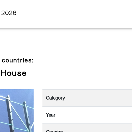
s 2026
 countries:
 House
Category
Year