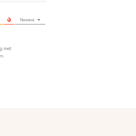
Newest
ng met
n.