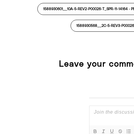
1588930601__10A-5-REV2-P00026-T_SPR-11-14164 -
P
1588930568__2C-5-REV3-P00026-
Leave your comm