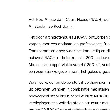
Het New Amsterdam Court House (NACH) wordt
Amsterdamse Rechtbank.
Het door architectenbureau KAAN ontworpen 
zorgen voor een optimaal en professioneel fun
Transparant en open waar het kan, veilig en d
huisvest NACH in de toekomst 1.200 medewerke
Met een vloeroppervlakte van 47.250 m², verd
een zeer strakke gevel straalt het gebouw geza
Waar de kelder en de eerste vijf verdiepingen h
uit betonnen wanden in combinatie met stalen v
hoeveelheid staal hierin beperkt blijft tot 180
verdiepingen een volledig stalen structuur me
ton en 22.500m² aan staalplaatbetonvloeren. O