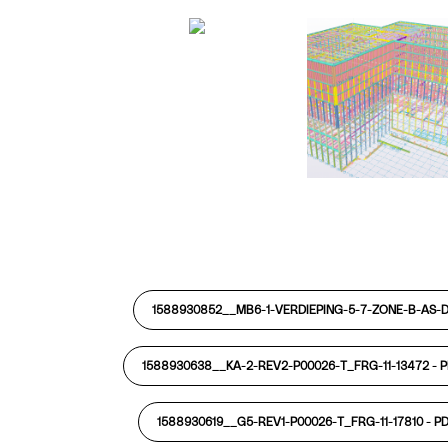
1588930852__MB6-1-VERDIEPING-5-7-ZONE-B-AS-D
1588930638__KA-2-REV2-P00026-T_FRG-11-13472 -
P
1588930619__G5-REV1-P00026-T_FRG-11-17810 -
P