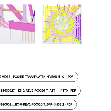
VIDES_-POSITIE-TRAANPLATEN-NIVEAU-5-10- -
PDF
588930627__K3-2-REV2-P00026-T_AZT-11-14370 -
PDF
8930608__11C-5-REV2-P00026-T_SPR-11-16212 -
PDF