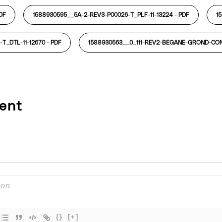
DF
1588930595__5A-2-REV3-P00026-T_PLF-11-13224 -
PDF
1
T_DTL-11-12670 -
PDF
1588930563__0_111-REV2-BEGANE-GROND-CON
ent
{}
[+]