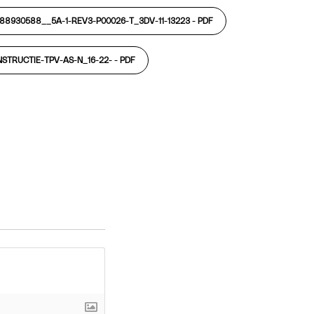
588930588__5A-1-REV3-P00026-T_3DV-11-13223 -
PDF
STRUCTIE-TPV-AS-N_16-22- -
PDF