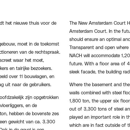
 het nieuwe thuis voor de
The New Amsterdam Court Ho
Amsterdam Court. In the futu
should ensure an optimal and 
gebouw, moet in de toekomst
Transparent and open where p
ctioneren van de rechtspraak.
NACH will accommodate 1,200
iscreet waar het moet,
future. With a floor area of 
rs en talrijke bezoekers.
sleek facade, the building rad
eeld over 11 bouwlagen, en
g uit naar de gebruikers.
Where the basement and the l
walls combined with steel flo
oofdzakelijk zijn opgetrokken
1,800 ton, the upper six floor
loerliggers, en de
out of 3,300 tons of steel an
0 ton, hebben de bovenste zes
played an important role in 
t een gewicht van ca. 3.300
which are in fact outside of t
ok in de gevel is een