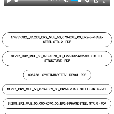
01:26
Play
Mute
Settings
PIP
Ente
fulls
1747310312__S1.2101_DR2_MUE_50_070-K015_00_DR2-3-PHASE-
STEEL-STR.-2 -
PDF
S1.2101_DR2_MUE_50_070-K078_00_EP2-DR2-AC2-SC 3D STEEL
STRUCTURE -
PDF
906A58 - GY†RTM†NYTERV - REV01 -
PDF
S1.2101_DR2_MUE_50_070-K052_00_DR2-5 PHASE STEEL STR. 4 -
PDF
S1.2101_EP2_MUE_50_050-K070_00_EP2-9 PHASE STEEL STR. 5 -
PDF