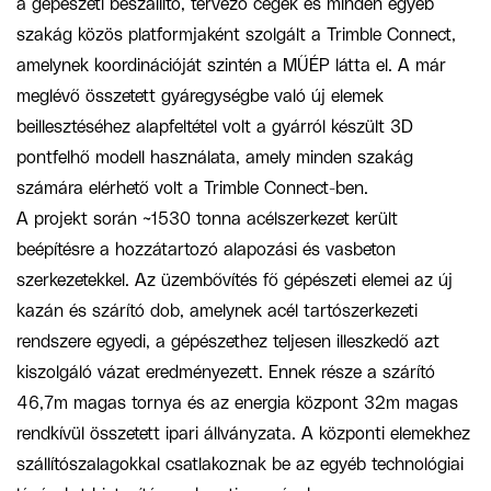
a gépészeti beszállító, tervező cégek és minden egyéb
szakág közös platformjaként szolgált a Trimble Connect,
amelynek koordinációját szintén a MŰÉP látta el. A már
meglévő összetett gyáregységbe való új elemek
beillesztéséhez alapfeltétel volt a gyárról készült 3D
pontfelhő modell használata, amely minden szakág
számára elérhető volt a Trimble Connect-ben.
A projekt során ~1530 tonna acélszerkezet került
beépítésre a hozzátartozó alapozási és vasbeton
szerkezetekkel. Az üzembővítés fő gépészeti elemei az új
kazán és szárító dob, amelynek acél tartószerkezeti
rendszere egyedi, a gépészethez teljesen illeszkedő azt
kiszolgáló vázat eredményezett. Ennek része a szárító
46,7m magas tornya és az energia központ 32m magas
rendkívül összetett ipari állványzata. A központi elemekhez
szállítószalagokkal csatlakoznak be az egyéb technológiai