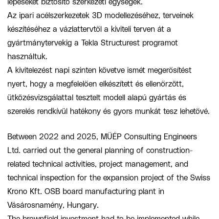
lépéseket biztosító szerkezeti egységek.
Az ipari acélszerkezetek 3D modellezéséhez, terveinek
készítéséhez a vázlattervtől a kiviteli terven át a
gyártmánytervekig a Tekla Structurest programot
használtuk.
A kivitelezést napi szinten követve ismét megerősítést
nyert, hogy a megfelelően elkészített és ellenőrzött,
ütközésvizsgálattal tesztelt modell alapú gyártás és
szerelés rendkívül hatékony és gyors munkát tesz lehetővé.
Between 2022 and 2025, MŰÉP Consulting Engineers
Ltd. carried out the general planning of construction-
related technical activities, project management, and
technical inspection for the expansion project of the Swiss
Krono Kft. OSB board manufacturing plant in
Vásárosnamény, Hungary.
The brownfield investment had to be implemented while