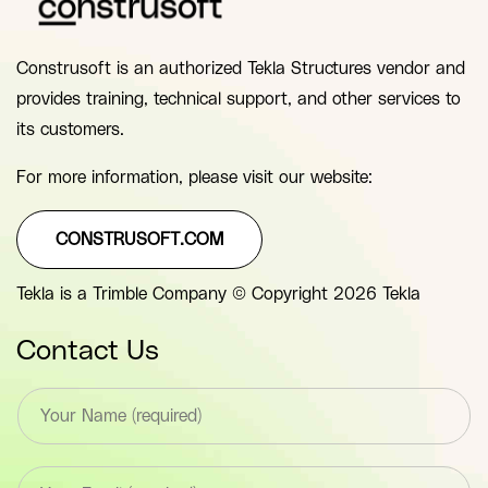
Construsoft is an authorized Tekla Structures vendor and
provides training, technical support, and other services to
its customers.
For more information, please visit our website:
CONSTRUSOFT.COM
Tekla is a Trimble Company © Copyright 2026 Tekla
Contact Us
T
e
x
t
E
*