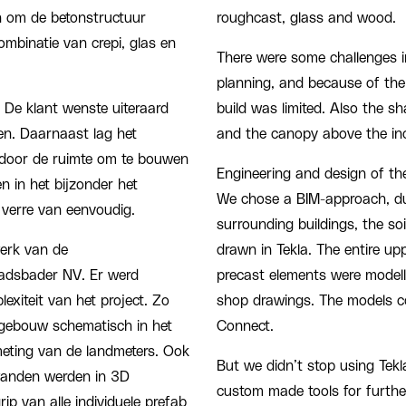
n om de betonstructuur
roughcast, glass and wood.
ombinatie van crepi, glas en
There were some challenges in
planning, and because of the 
. De klant wenste uiteraard
build was limited. Also the sh
en. Daarnaast lag het
and the canopy above the in
door de ruimte om te bouwen
Engineering and design of th
 in het bijzonder het
We chose a BIM-approach, due
 verre van eenvoudig.
surrounding buildings, the soi
erk van de
drawn in Tekla. The entire uppe
tadsbader NV. Er werd
precast elements were modelle
xiteit van het project. Zo
shop drawings. The models co
 gebouw schematisch in het
Connect.
eting van de landmeters. Ook
But we didn’t stop using Tekl
xwanden werden in 3D
custom made tools for furthe
ip van alle individuele prefab