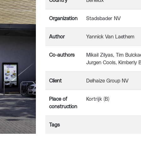
Country
Benelux
Organization
Stadsbader NV
Author
Yannick Van Laethem
Co-authors
Mikail Zilyas, Tim Bulc
Jurgen Cools, Kimberly 
Client
Delhaize Group NV
Place of
Kortrijk (B)
construction
Tags