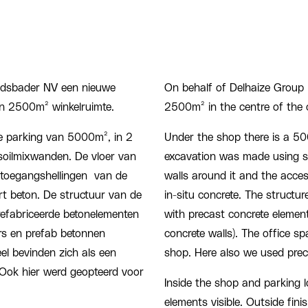
adsbader NV een nieuwe
On behalf of Delhaize Group
o’n 2500m² winkelruimte.
2500m² in the centre of the ci
e parking van 5000m², in 2
Under the shop there is a 500
oilmixwanden. De vloer van
excavation was made using soi
toegangshellingen van de
walls around it and the acces
rt beton. De structuur van de
in-situ concrete. The structu
prefabriceerde betonelementen
with precast concrete elemen
rs en prefab betonnen
concrete walls). The office sp
el bevinden zich als een
shop. Here also we used preca
Ook hier werd geopteerd voor
Inside the shop and parking l
elements visible. Outside fini