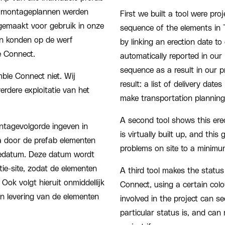
it montageplannen werden
First we built a tool were pro
gemaakt voor gebruik in onze
sequence of the elements in 
en konden op de werf
by linking an erection date to
e Connect.
automatically reported in our
sequence as a result in our 
ble Connect niet. Wij
result: a list of delivery date
rdere exploitatie van het
make transportation planning
A second tool shows this erec
ntagevolgorde ingeven in
is virtually built up, and this
a door de prefab elementen
problems on site to a minimu
gedatum. Deze datum wordt
ie-site, zodat de elementen
A third tool makes the status
Ook volgt hieruit onmiddellijk
Connect, using a certain colo
en levering van de elementen
involved in the project can s
particular status is, and can