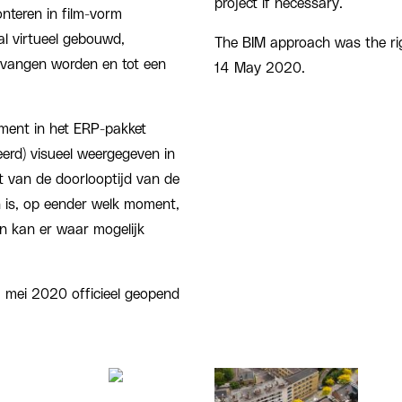
project if necessary.
nteren in film-vorm
l virtueel gebouwd,
The BIM approach was the rig
vangen worden en tot een
14 May 2020.
ement in het ERP-pakket
erd) visueel weergegeven in
t van de doorlooptijd van de
n is, op eender welk moment,
en kan er waar mogelijk
 mei 2020 officieel geopend